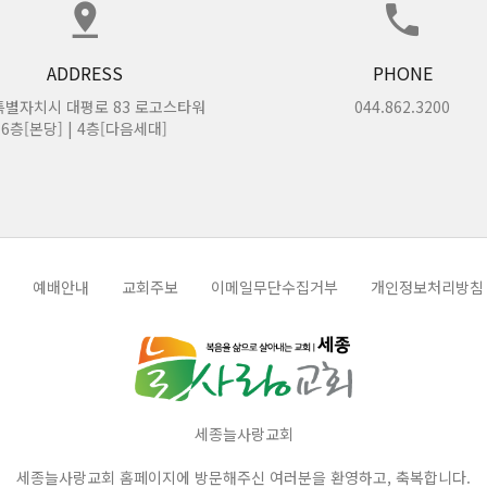
개인정보를 열람하고 수정할 수 있습니다.
ADDRESS
PHONE
 이를 수정해야 하며, 회원정보의 미변경으로 인하여 발생되는 문제에 대한 책임은 회
별자치시 대평로 83 로고스타워
044.862.3200
6층[본당] | 4층[다음세대]
는 승낙을 하지 않을 수 있습니다.
우
예배안내
교회주보
이메일무단수집거부
개인정보처리방침
한 경우
는 그 신청에 대한 승낙 제한 사유가 해소될 때까지는 승낙을 하지 않을 수 있습니다.
우
세종늘사랑교회
 승낙을 제한하는 경우에는 이를 이용자에게 즉시 알려야 합니다. 단, 늘사랑교회의 
세종늘사랑교회 홈페이지에 방문해주신 여러분을 환영하고, 축복합니다.