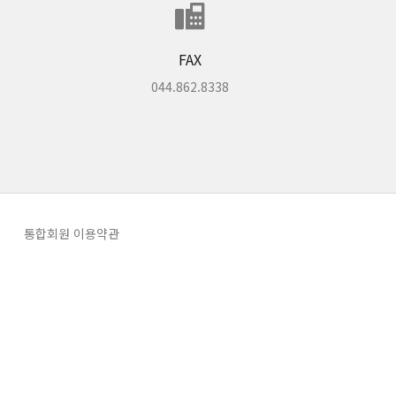
FAX
원에게 있습니다.
044.862.8338
통합회원 이용약관
귀책사유 없이 이용신청자에게 통보할 수 없는 경우는 예외로 합니다.