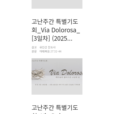
고난주간 특별기도
회_Via Dolorosa_
[3일차] (2025...
설교
유진선 전도사
본문
마태복음 27:32-44
고난주간 특별기도