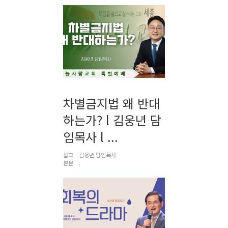
차별금지법 왜 반대
하는가? l 김웅년 담
임목사 l ...
설교
김웅년 담임목사
본문
.