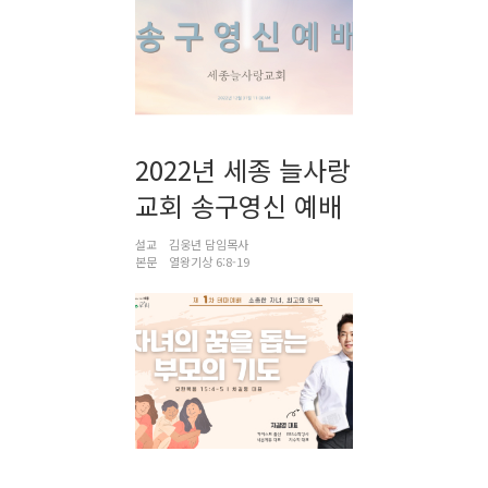
2022년 세종 늘사랑
교회 송구영신 예배
설교
김웅년 담임목사
본문
열왕기상 6:8-19