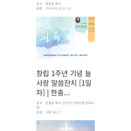
설교
한충호 목사
본문
히브리서 10:23-25
창립 1주년 기념 늘
사랑 말씀잔치 [1일
차] | 한충...
설교
한충호 목사 (남가주 임마누엘 침례교
회)
본문
시편 54:1-7