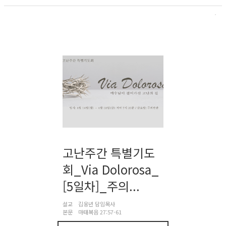
고난주간 특별기도
회_Via Dolorosa_
[5일차]_주의...
설교
김웅년 담임목사
본문
마태복음 27:57-61