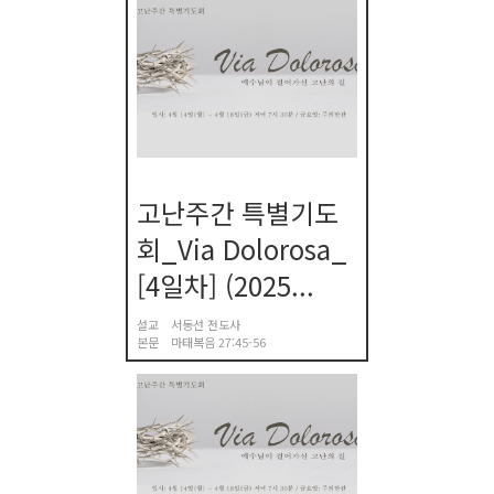
고난주간 특별기도
회_Via Dolorosa_
[4일차] (2025...
설교
서동선 전도사
본문
마태복음 27:45-56