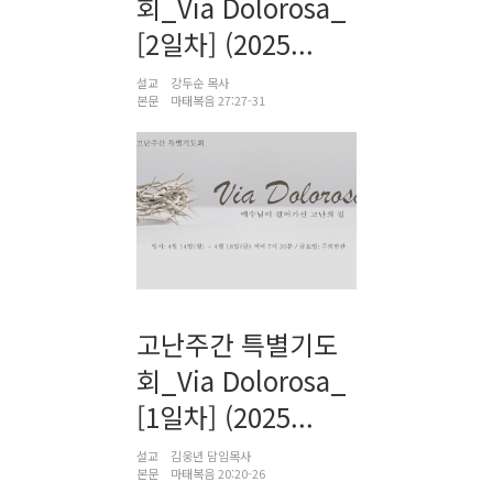
회_Via Dolorosa_
[2일차] (2025...
설교
강두순 목사
본문
마태복음 27:27-31
고난주간 특별기도
회_Via Dolorosa_
[1일차] (2025...
설교
김웅년 담임목사
본문
마태복음 20:20-26