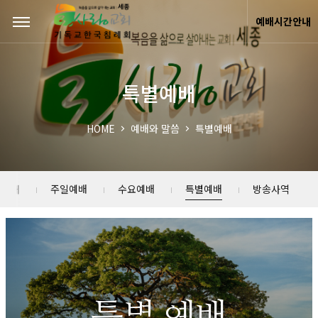
Sketchbook5, 스케치북5
Sketchbook5, 스케치북5
예배시간안내
특별예배
HOME
예배와 말씀
특별예배
배안내
주일예배
수요예배
특별예배
방송사역
특별 예배