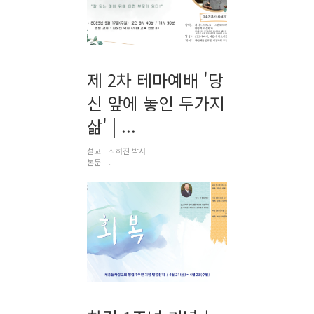
제 2차 테마예배 '당
신 앞에 놓인 두가지
삶' | ...
설교
최하진 박사
본문
.