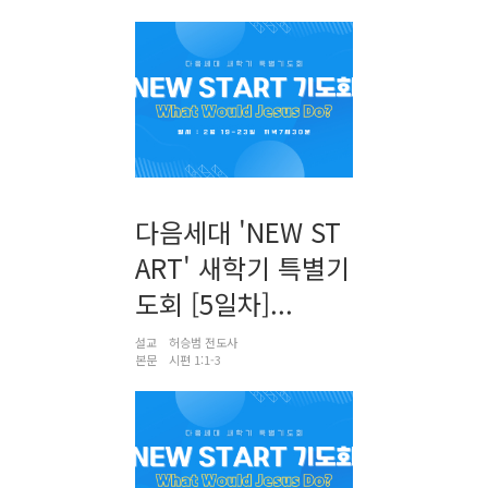
다음세대 'NEW ST
ART' 새학기 특별기
도회 [5일차]...
설교
허승범 전도사
본문
시편 1:1-3