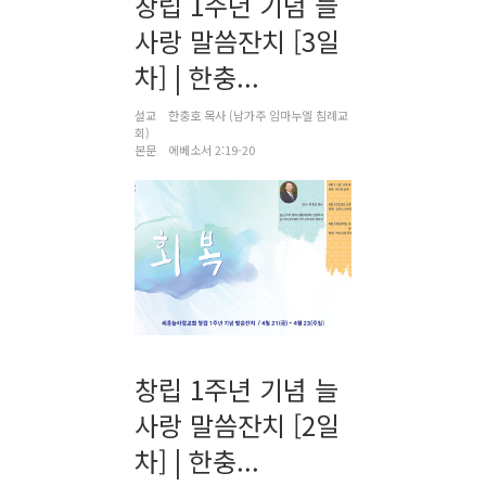
창립 1주년 기념 늘
사랑 말씀잔치 [3일
차] | 한충...
설교
한충호 목사 (남가주 임마누엘 침례교
회)
본문
에베소서 2:19-20
창립 1주년 기념 늘
사랑 말씀잔치 [2일
차] | 한충...