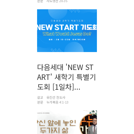
본문
사도행전 20:35
다음세대 'NEW ST
ART' 새학기 특별기
도회 [1일차]...
설교
유진선 전도사
본문
누가복음 4:1-13