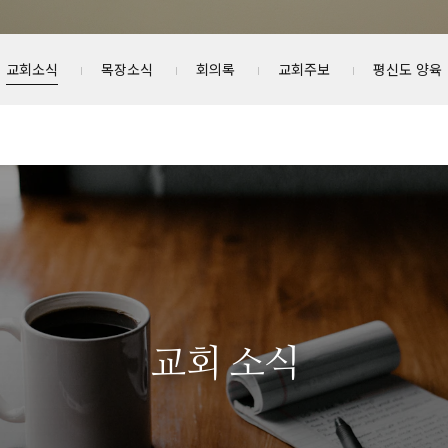
교회소식
목장소식
회의록
교회주보
평신도 양육
교회 소식