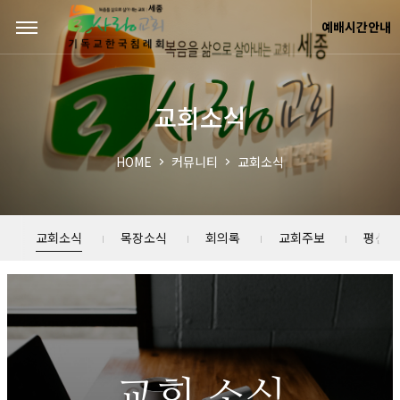
Sketchbook5, 스케치북5
Sketchbook5, 스케치북5
예배시간안내
교회소식
HOME
커뮤니티
교회소식
교회소식
목장소식
회의록
교회주보
평신도
교회 소식