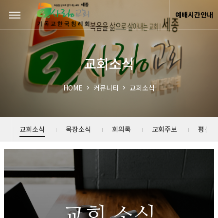
Sketchbook5, 스케치북5
Sketchbook5, 스케치북5
예배시간안내
교회소식
HOME
커뮤니티
교회소식
교회소식
목장소식
회의록
교회주보
평신도
교회 소식