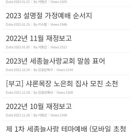
Date
2023.01.22
By
서동선
Views
1435
2023 설명절 가정예배 순서지
Date
2023.01.15
By
이수철
Views
1946
2022년 11월 재정보고
Date
2023.01.03
By
서동선
Views
1512
2023년 세종늘사랑교회 말씀 표어
Date
2022.12.30
By
김웅년목사
Views
1354
[부고] 샤론목장 노은희 집사 모친 소천
Date
2022.12.28
By
김웅년목사
Views
1509
2022년 10월 재정보고
Date
2022.11.26
By
서동선
Views
1369
제 1차 세종늘사랑 테마예배 (모바일 초청