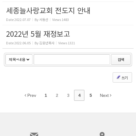
세종늘사랑교회 전도지 안내
Date
2022.07.07
By
서동선
Views
1483
2022년 5월 재정보고
Date
2022.06.05
By
김웅년목사
Views
1321
검색
쓰기
Prev
1
2
3
4
5
Next