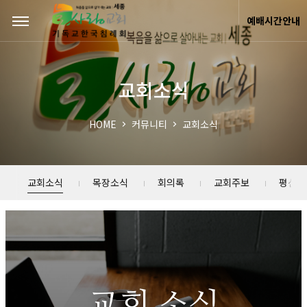
Sketchbook5, 스케치북5
Sketchbook5, 스케치북5
예배시간안내
교회소식
HOME
커뮤니티
교회소식
교회소식
목장소식
회의록
교회주보
평신도
교회 소식