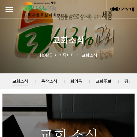
Sketchbook5, 스케치북5
Sketchbook5, 스케치북5
예배시간안내
교회소식
HOME
커뮤니티
교회소식
교회소식
목장소식
회의록
교회주보
평신도
교회 소식