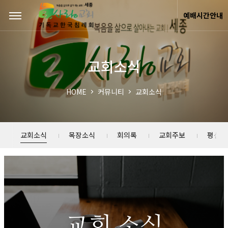
Sketchbook5, 스케치북5
Sketchbook5, 스케치북5
예배시간안내
교회소식
HOME
커뮤니티
교회소식
교회소식
목장소식
회의록
교회주보
평신도
교회 소식