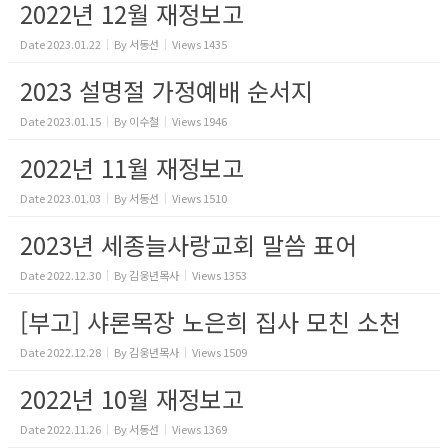
2022년 12월 재정보고
Date
2023.01.22
By
서동선
Views
1435
2023 설명절 가정예배 순서지
Date
2023.01.15
By
이수철
Views
1946
2022년 11월 재정보고
Date
2023.01.03
By
서동선
Views
1510
2023년 세종늘사랑교회 말씀 표어
Date
2022.12.30
By
김웅년목사
Views
1353
[부고] 샤론목장 노은희 집사 모친 소천
Date
2022.12.28
By
김웅년목사
Views
1509
2022년 10월 재정보고
Date
2022.11.26
By
서동선
Views
1369