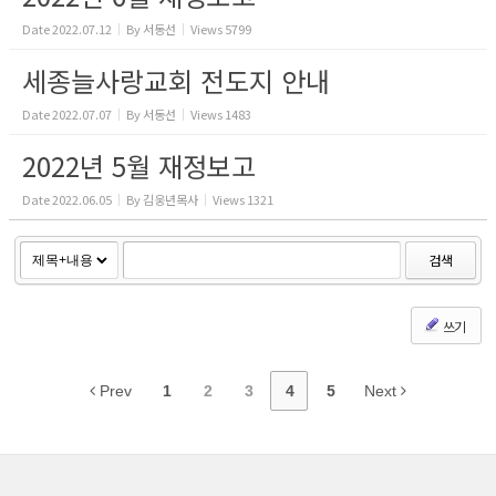
Date
2022.07.12
By
서동선
Views
5799
세종늘사랑교회 전도지 안내
Date
2022.07.07
By
서동선
Views
1483
2022년 5월 재정보고
Date
2022.06.05
By
김웅년목사
Views
1321
검색
쓰기
Prev
1
2
3
4
5
Next