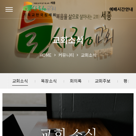
Sketchbook5, 스케치북5
Sketchbook5, 스케치북5
예배시간안내
교회소식
HOME
커뮤니티
교회소식
교회소식
목장소식
회의록
교회주보
평신도
교회 소식