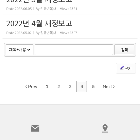
Date
2022.06.05
By
김웅년목사
Views
1321
2022년 4월 재정보고
Date
2022.05.02
By
김웅년목사
Views
1397
검색
쓰기
Prev
1
2
3
4
5
Next