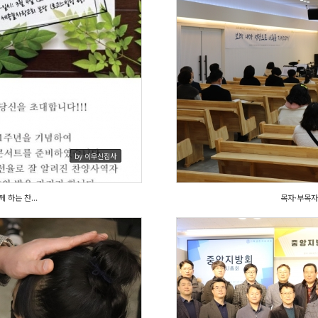
438
by 이우신집사
 하는 찬...
목자·부목자 
504