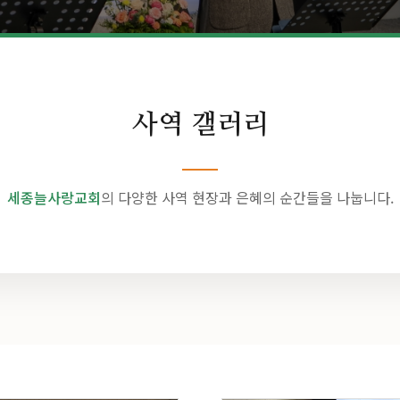
사역 갤러리
세종늘사랑교회
의 다양한 사역 현장과 은혜의 순간들을 나눕니다.