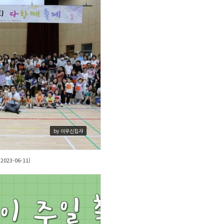
by 이우신집사
023-06-11)