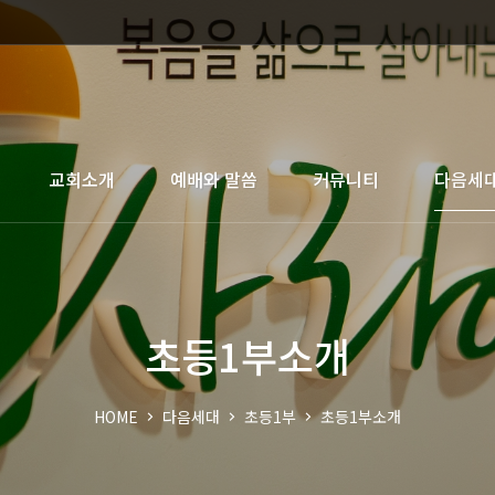
교회소개
예배와 말씀
커뮤니티
다음세
초등1부소개
HOME
다음세대
초등1부
초등1부소개