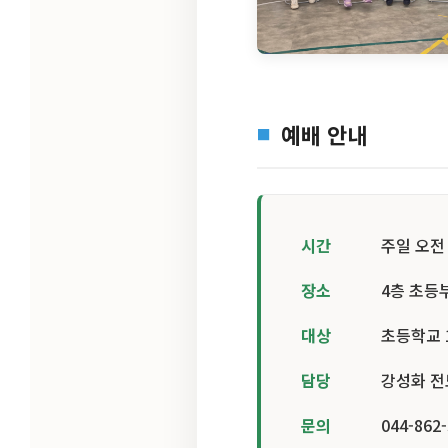
예배 안내
시간
주일 오전 
장소
4층 초등
대상
초등학교 
담당
강성화 
문의
044-862