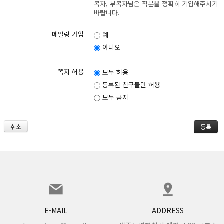
목자, 부목자님은 직분을 정확히 기입해주시기
① 서비스의 종류와 내용 등은
세종
늘사랑교회에서 정하는 바에 의합니다.
바랍니다.
제 6 조 (이용 계약의 성립)
메일링 가입
예
① 이용계약은 이용자의 이용신청에 대하여 세종늘사랑교회의 이용
아니오
승낙으로 성립합니다.
② 온라인 양식에 기재하는 모든 데이타는 실제 데이타로 간주하며
허위로 기재하거나 입 력을 누락한 경우에는 법적인 보호를 받을 수
쪽지 허용
모두 허용
없으며,정상적인 서비스를 받지 못할 수 도 있습니다.
등록된 친구들만 허용
제 7 조 (이용 신청 및 약관의 동의)
모두 금지
① 세종늘사랑교회는 이용 약관에 동의하신 회원에게 서비스를 제공
합니다. 이용자 등록절차를 거쳐 동의 버튼을 누름으로써 이 서비스
취소
약관에 동의한 것으로 간주합니다.
② 사이트에서 제공하는 온라인 양식에서 요구하는 사항을 기록하여
신청합니다.
제 8 조 (개인정보의 보호)
① 세종늘사랑교회는 회원의 개인정보를 보호하고 존중합니다.
② 세종늘사랑교회는 이용자의 정보수집시 서비스 제공에 필요한 최
소한의 정보를 수집합니다.
E-MAIL
ADDRESS
다음 사항을 필수사항으로 하며 그외 사항은 선택사항으로 합니다.