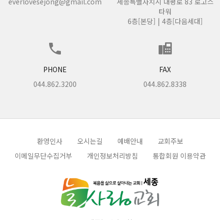
everlovesejong@gmail.com
세종특별자치시 대평로 83 로고스
1. 성 명
타워
2. 주민등록번호(회원의 경우)
3. 주 소
6층[본당] | 4층[다음세대]
4. 희망ID(회원의 경우)
5. 비밀번호(회원의 경우)
③ 세종늘사랑교회는 통신비밀보호법, 전기통신사업법, 정보통신망
이용촉진 등에 관한 법률 등 정보통신 서비스 제공자가 준수하여야
할 관련법규를 바탕으로 세종늘사랑교회는 이용자가 서비스를 이용
PHONE
FAX
함에 있어서 온라인상에서 세종늘사랑교회에게 제공한 개인정보가
044.862.3200
044.862.8338
보호받을 수 있도록 최선을 다하고 있습니다
④ 세종늘사랑교회는 이용신청 시 이용자가 제공하는 정보, 커뮤니티
활동, 각종 이벤트 참가를 위하여 이용자가 제공하는 정보, 기타 서비
스 이용과정에서 수집되는 정보 등을 통하여 이용자에 관한 정보를
수집하며, 이용자의 개인정보는 본 이용계약의 이행과 본 이용계 약
상의 서비스 제공을 목적으로 사용됩니다.
환영인사
오시는길
예배안내
교회주보
⑤ 세종늘사랑교회는 서비스 제공과 관련하여 취득한 회원의 신상정
보를 본인의 승낙없이 제3자 에게 누설 또는 배포할 수 없으며 상업
이메일무단수집거부
개인정보처리방침
통합회원 이용약관
적 목적으로 사용할 수 없습니다. 다만, 다음의 경우에는 예외로 합니
다.
1. 정보통신 서비스의 제공에 따른 요금 정산을 위하여 필요
한 경우
2. 통계 작성 및 정보 수집을 위하여 필요한 경우로서 특정 개
인을 식별할 수 없는 형태 로 제공하는 경우
3. 세종늘사랑교회가 회원들의 유익을 극대화하기 위하여 제