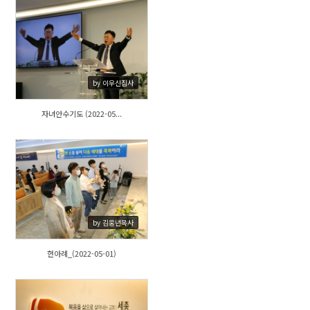
500
by 이우신집사
자녀안수기도 (2022-05...
596
by 김웅년목사
헌아례_(2022-05-01)