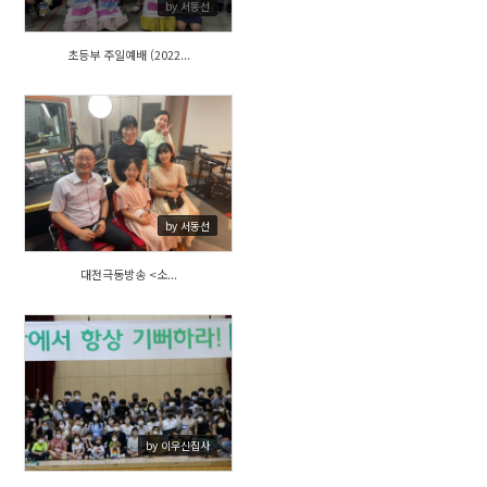
by 서동선
초등부 주일예배 (2022...
783
by 서동선
대전극동방송 <소...
676
by 이우신집사