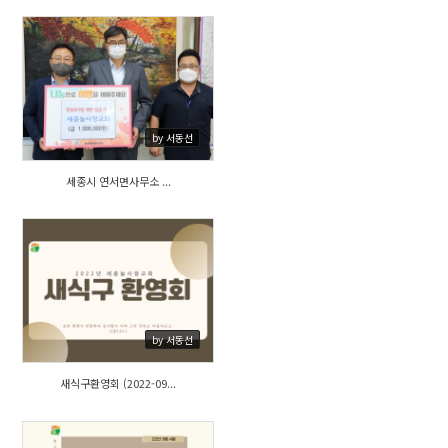
561
by 서동선
세종시 연서면사무소 ...
538
by 서동선
새식구환영회 (2022-09...