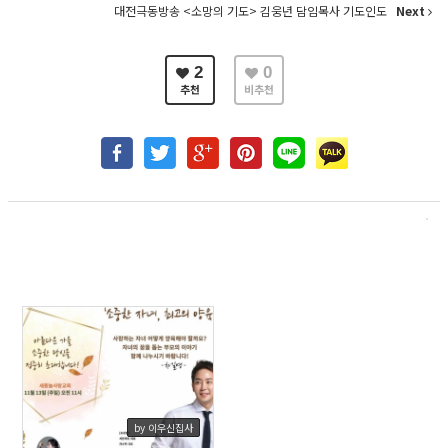
대전극동방송 <소망의 기도> 김웅년 담임목사 기도인도
Next
2
0
추천
비추천
467
by 이우신집사