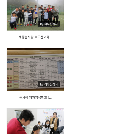
432
by 이우신집사
세종늘사랑 축구선교회...
387
by 이우신집사
늘사랑 제자양육학교 (...
400