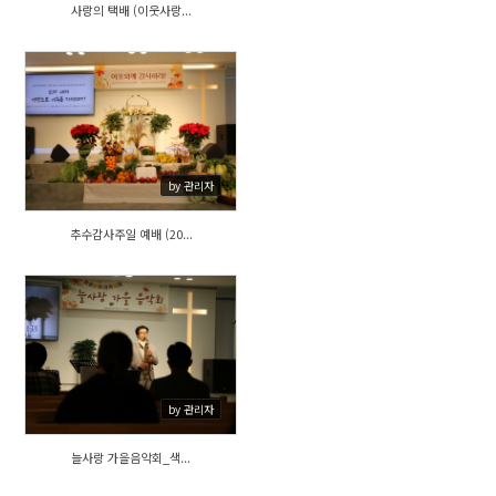
사랑의 택배 (이웃사랑...
415
by 관리자
추수감사주일 예배 (20...
417
by 관리자
늘사랑 가을음악회_색...