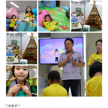
♡초등부♡