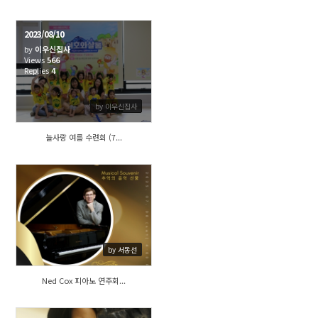
2023/08/10
by
이우신집사
Views
566
Replies
4
by 이우신집사
늘사랑 여름 수련회 (7...
457
by 서동선
Ned Cox 피아노 연주회...