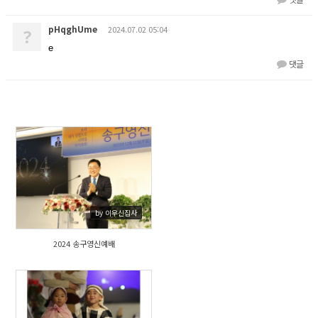
pHqghUme
2024.07.02 05:04
?
e
댓글
428
by 이우신집사
2024 송구영신예배
459