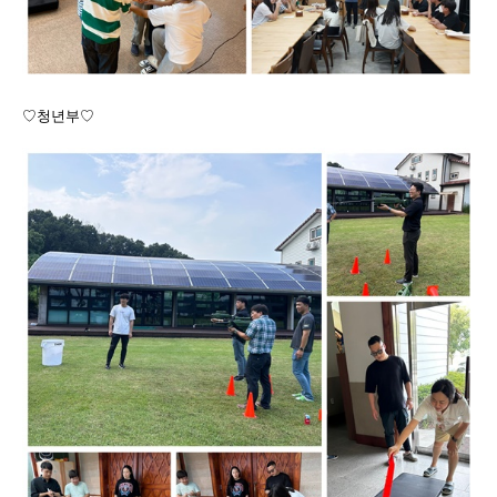
♡청년부♡