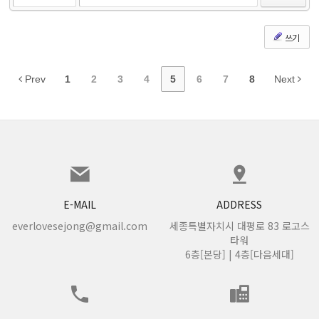
쓰기
Prev
1
2
3
4
5
6
7
8
Next
E-MAIL
ADDRESS
everlovesejong@gmail.com
세종특별자치시 대평로 83 로고스
타워
6층[본당] | 4층[다음세대]