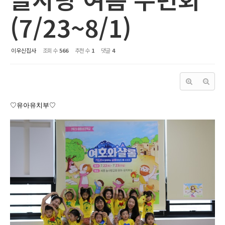
(7/23~8/1)
이우신집사
조회 수
566
추천 수
1
댓글
4
♡유아유치부♡