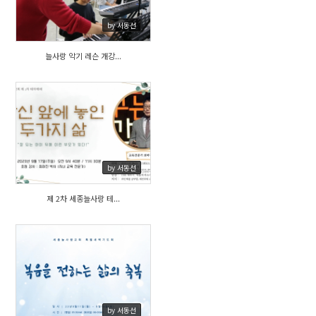
by 서동선
늘사랑 악기 레슨 개강...
423
by 서동선
제 2차 세종늘사랑 테...
341
by 서동선