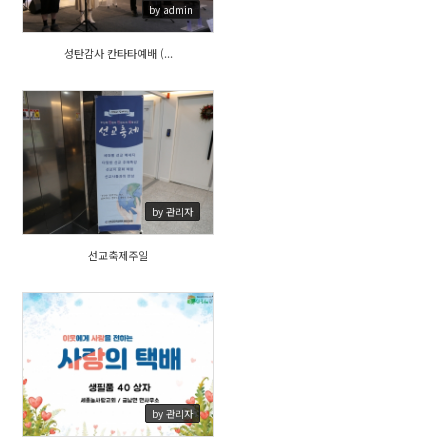
by admin
성탄감사 칸타타예배 (...
438
by 관리자
선교축제주일
433
by 관리자