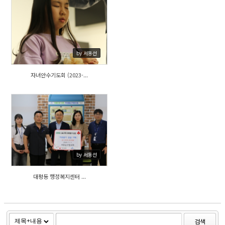
395
by 서동선
자녀안수기도회 (2023-...
474
by 서동선
대평동 행정복지센터 ...
검색