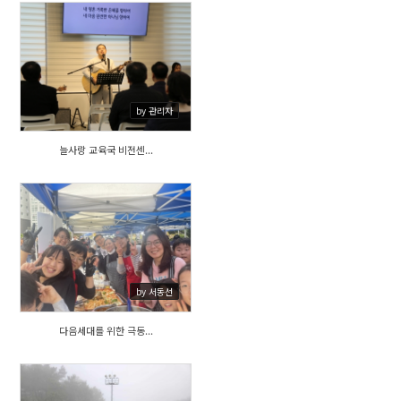
395
by 관리자
늘사랑 교육국 비전센...
503
by 서동선
다음세대를 위한 극동...