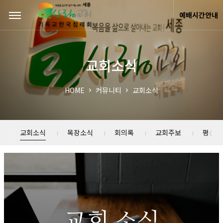
Sketchbook5, 스케치북5
Sketchbook5, 스케치북5
예배시간안내
교회소식
HOME
커뮤니티
교회소식
교회소식
목장소식
회의록
교회주보
평신도
교회 소식